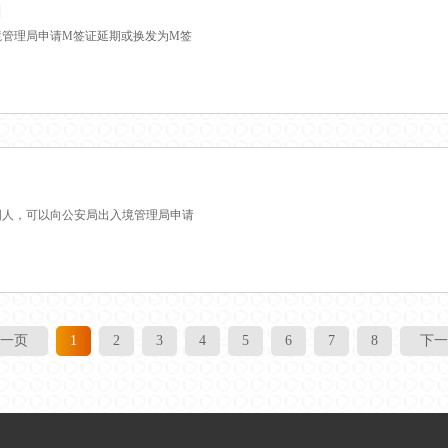
知
境管理局申请M签证延期或换发为M签
国人，可以向公安局出入境管理局申请
一页
1
2
3
4
5
6
7
8
下一