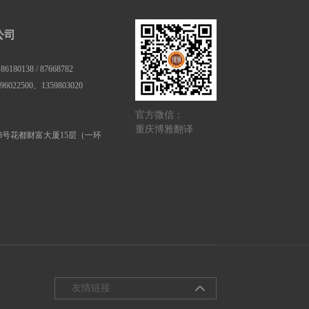
公司
180138 / 87668782
6022500、1359803020
官方微信：
重庆博雅翻译
8号花都财富大厦15层（一环
友情链接
深圳翻译公司