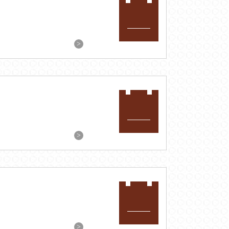
>
>
>