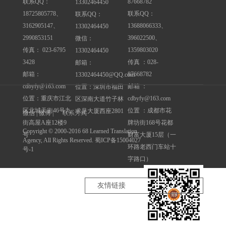
联系QQ：
87668782
13302464450
18725805778、
联系QQ：
联系QQ：
3162905147、
13688066333、
13302464450
2990853151
396022500、
微信：
传真： 023-6795
1359803020
13302464450
3428
传真 ：028-
邮箱：
邮箱：
87668782
13302464450@QQ.com
cdbyfy@163.com
邮箱 ：
位置：深圳市福田
位置：重庆市江北
cdbyfy@163.com
区深南大道竹子林
区北城天街46号九
位置 ：成都市花
求是大厦西座2801
微信 | 微博 |
联系方式
街高屋A座12楼9
牌坊街168号花都
Copyright © 2000-2016 68 Learned Translation
号
财富大厦15层（一
Agency, All Rights Reserved. 蜀ICP备15004027
环路老西门车站十
号-1
字路口）
友情链接
深圳翻译公司
重庆翻译公司
成都驾照翻译中心