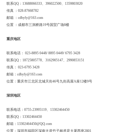
联系
QQ
：
13688066333
、
396022500
、
1359803020
传真
：
028-87668782
邮箱
：
cdbyfy@163.com
位置
：成都市三洞桥路
19
号国贸广场
8
楼
重庆地区
联系电话：
023-8895 0448/ 8895 0449/ 6795 3428
联系
QQ
：
18725805778
、
3162905147
、
2990853151
传真：
023-6795 3428
邮箱：
cdbyfy@163.com
位置：重庆市江北区北城天街
46
号九街高屋
A
座
12
楼
9
号
深圳地区
联系电话：
0755-23995119
、
13302464450
联系
QQ
：
13302464450
邮箱：
13302464450@QQ.com
位置：深圳市福田区深南大道竹子林求是大厦西座
2801