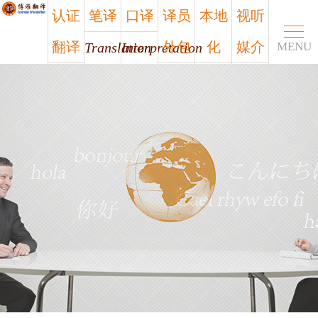
认证
笔译
口译
译员
本地
视听
翻译
外包
化
媒介
Translation
Interpretation
MENU
Certified
Outsourcing
Localization
Media
笔译
口译
认证
译员
本地
视听
翻译
外包
化
媒介