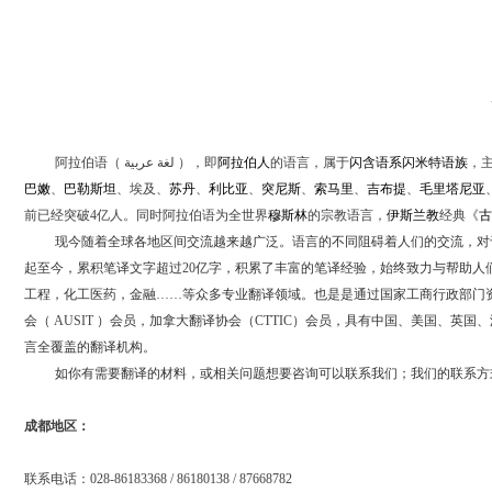
阿拉伯语（
لغة عربية
），即
阿拉伯人
的语言，属于
闪含语系
闪米特语族
，
巴嫩
、
巴勒斯坦
、埃及、
苏丹
、
利比亚
、
突尼斯
、
索马里
、
吉布提
、
毛里塔尼亚
前已经突破
4
亿人。
同时阿拉伯语为全世界
穆斯林
的宗教语言，
伊斯兰教
经典《
现今随着全球各地区间交流越来越广泛。语言的不同阻碍着人们的交流，对
起至今，累积笔译文字超过
20
亿字，积累了丰富的笔译经验，始终致力与帮助人
工程，化工医药，金融
……
等众多专业翻译领域。也是是通过国家工商行政部门
会（
AUSIT
）会员，加拿大翻译协会（
CTTIC
）会员，具有中国、美国、英国、
言全覆盖的翻译机构。
如你有需要翻译的材料，或相关问题想要咨询可以联系我们；我们的联系方
成都地区：
联系电话：
028-86183368 / 86180138 / 87668782