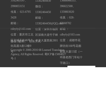
3162905147、
13688066333、
13302464450
2990853151
396022500、
微信：
传真： 023-6795
1359803020
13302464450
3428
传真 ：028-
邮箱：
邮箱：
87668782
13302464450@QQ.com
cdbyfy@163.com
邮箱 ：
位置：深圳市福田
位置：重庆市江北
cdbyfy@163.com
区深南大道竹子林
区北城天街46号九
位置 ：成都市花
求是大厦西座2801
微信 | 微博 |
联系方式
街高屋A座12楼9
牌坊街168号花都
Copyright © 2000-2016 68 Learned Translation
号
财富大厦15层（一
Agency, All Rights Reserved. 蜀ICP备15004027
环路老西门车站十
号-1
字路口）
友情链接
深圳翻译公司
重庆翻译公司
成都驾照翻译中心
重庆驾照翻译中心
官方微信：
重庆博雅翻译
重庆国外学位认证翻译中心