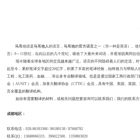
马耳
他语是
马耳他人
的语言，
马耳他
的
官方语言
之一（另一种是英语）。使
言）
9
～
11
世纪
，在此以后的几个世纪，吸收了大量外来词语，并逐渐脱离阿拉
现今随着全球各地区间交流越来越广泛。语言的不同阻碍着人们的交流，对
起至今，累积笔译文字超过
20
亿字，积累了丰富的笔译经验，始终致力与帮助人
工程，化工医药，金融
……
等众多专业翻译领域。也是是通过国家工商行政部门
会（
AUSIT
）会员，加拿大翻译协会（
CTTIC
）会员，具有中国、美国、英国、
言全覆盖的翻译机构。
如你有需要翻译的材料，或相关问题想要咨询可以联系我们；我们的联系方
成都地区：
联系电话：
028-86183368 / 86180138 / 87668782
联系
QQ
：
13688066333
、
396022500
、
1359803020