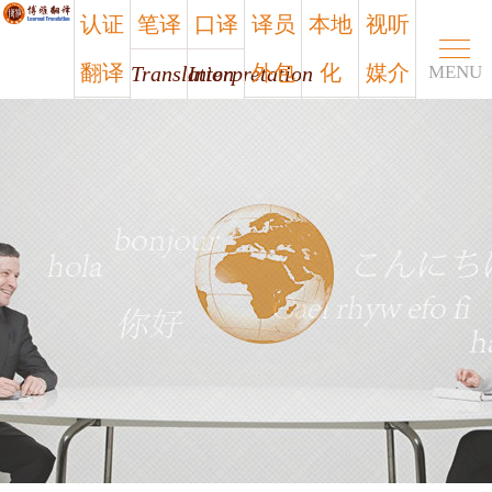
认证
笔译
口译
译员
本地
视听
翻译
外包
化
媒介
Translation
Interpretation
MENU
Certified
Outsourcing
Localization
Media
笔译
口译
认证
译员
本地
视听
翻译
外包
化
媒介