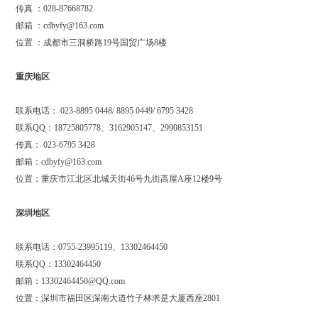
传真
：
028-87668782
邮箱
：
cdbyfy@163.com
位置
：成都市三洞桥路
19
号国贸广场
8
楼
重庆地区
联系电话：
023-8895 0448/ 8895 0449/ 6795 3428
联系
QQ
：
18725805778
、
3162905147
、
2990853151
传真：
023-6795 3428
邮箱：
cdbyfy@163.com
位置：重庆市江北区北城天街
46
号九街高屋
A
座
12
楼
9
号
深圳地区
联系电话：
0755-23995119
、
13302464450
联系
QQ
：
13302464450
邮箱：
13302464450@QQ.com
位置：深圳市福田区深南大道竹子林求是大厦西座
2801