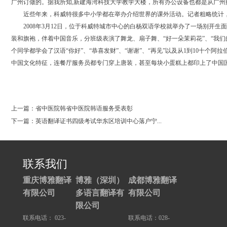
广州订做的。据我所知,新建海湾科技大学教学大楼，所有办公设备也都是从广州
近些年来，科威特很多中小学都在举办介绍世界的课外活动。记者粗略统计，仅仅
2008年3月12日，位于科威特城市中心的白杨双语学校就举办了一场别开生
装和旗袍，伴着中国音乐，分班级表演了舞龙、扇子舞、“好一朵茉莉花”、“我
个同学都学会了汉语“你好”、“恭喜发财”、“谢谢”、“再见”以及从1到10
中国文化特征，连餐厅服务员都专门穿上唐装，甚至每块小蛋糕上都印上了中国
0
上一篇：省中医院韩省中医院韩语服务受表彰
下一篇：英语翻译证书四级考试华东区培训中心落户宁...
联系我们
重庆博雅翻译
博雅（深圳）
成都博雅翻译
有限公司
多语言翻译有
有限公司
限公司
联系电话： 023-
联系电话：028-