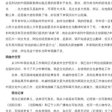
会见到访的中国国家新闻出版总署的前署长于友先。那次，因为有当时的驻埃及
当
翻译
，当大使前又是副外长，可谓官大才高，见过太多大世面。所以，在他面
翻上来，还是杨大使给我救了场，好在接下来我没出什么纰漏。
常常有年轻人问我如何学好外语，如何当好翻译，我的经验是，学外语一定
人民大会堂给全国人大常委会副委员长许嘉璐先生当翻译时就卡了壳。一般来讲
长时就没有完全按照我们提供的“谈参”讲，他在会谈中谈到中国的自主创新能
但芯片一词太专业，阿拉伯语里根本没有，是新词，我不知道该怎么翻译，但又
在车里问我说“你说的核心部件是什么”，我就再次跟他解释，并请我的英文同事
翻译
没错，伊拉克这个部长当即夸我脑子灵。
我做外交官
从1993年我在埃及工作期间正式换发外交护照至今，我已在6个阿拉伯国家
在国外访问，学习了不少外事经验。我是文化部的人，在使馆的文化参赞处工作
后来，我又陆续地被派遣到驻摩洛哥、科威特使馆工作，其间在摩洛哥作为首
在我临离开科威特前，科威特国家文委为表彰我为两国文化交流工作做出的突
中国文化中心的工作，近距离地领略了温总理和蔼可亲的人格魅力，随后我还专
我当记者
我当记者的事儿，说来话可真长。我从小就喜欢写新闻。记得第一次写新闻是
《沈阳日报》、《沈阳晚报》和辽宁人民广播电台写短消息，也写一些人物专访
京后，写得就更多了，给各类报纸、电台、杂志写，我甚至还给《足球报》当了