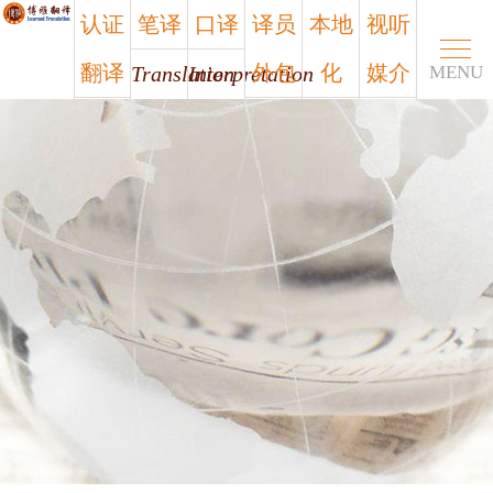
认证
笔译
口译
译员
本地
视听
翻译
外包
化
媒介
Translation
Interpretation
MENU
Certified
Outsourcing
Localization
Media
笔译
口译
认证
译员
本地
视听
翻译
外包
化
媒介