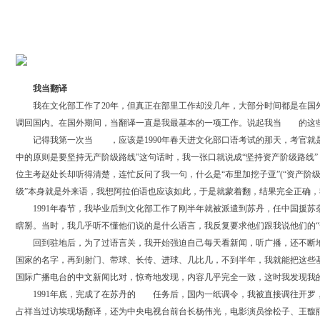
我当翻译
我在文化部工作了20年，但真正在部里工作却没几年，大部分时间都是在国外
调回国内。在国外期间，当翻译一直是我最基本的一项工作。说起我当
翻译
的这
记得我第一次当
翻译
，应该是1990年春天进文化部口语考试的那天，考官
中的原则是要坚持无产阶级路线”这句话时，我一张口就说成“坚持资产阶级路线
位主考赵处长却听得清楚，连忙反问了我一句，什么是“布里加挖子亚”(“资产阶
级”本身就是外来语，我想阿拉伯语也应该如此，于是就蒙着翻，结果完全正确，
1991年春节，我毕业后到文化部工作了刚半年就被派遣到苏丹，任中国援苏
瞎掰。当时，我几乎听不懂他们说的是什么语言，我反复要求他们跟我说他们的“
回到驻地后，为了过语言关，我开始强迫自己每天看新闻，听广播，还不断地
国家的名字，再到射门、带球、长传、进球、几比几，不到半年，我就能把这些
国际广播电台的中文新闻比对，惊奇地发现，内容几乎完全一致，这时我发现我
1991年底，完成了在苏丹的
翻译
任务后，国内一纸调令，我被直接调往开罗
占祥当过访埃现场翻译，还为中央电视台前台长杨伟光，电影演员徐松子、王馥