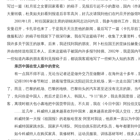
写过一篇《杜月笙之女要回家看看》的稿子，见报后引起不小的轰动，国内《作
大量转载，杜美如夫妇看到报道后非常高兴，好几次请我到他们在约旦开的饭馆
2001年1月，时任国家副主席的胡锦涛同志访问约旦，我参与接待工作，我
安曼召开，卡扎菲也来了，于是我天天注意他的新闻，最后写了一篇《卡扎菲掐
微服私访》的稿子给我留下了很深印象。我在写这篇稿子时，收集了大量资料，
我许多关于国王的故事。后来，我还找到我的朋友、阿卜杜拉国王的堂妹拉赫曼
并由他转送给国王本人。后来这篇稿子被国内许多报刊转摘。2002年，我是国
一些知道内幕的朋友看到见报稿子后，都说我客观地写了一些鲜为人知的东西，
亲历中国在世人眼中的变化
有一点我不得不说，无论当记者还是做外交乃至做翻译，在海外这十多年，我
记得1991年春节刚过，踏着瑞雪我从沈阳赶回北京机场，第一次走出国门来
了。而且，巴黎的机场、巴黎的地铁、巴黎街头的汽车甚至还没有北京的新。当
了，先问你是中国人，然后才是日本人、韩国人。“9·11”前夕，我去美国度
客，离境时都大包小裹地把中国货带回去。不久前，我在《今日中国》阿拉伯文版
……近几年，科威特人越来越喜欢到中国来，越来越喜欢跟中国人交往，尤其
科威特第一大报《祖国报》的老板哈里发·阿里对我说，他原来一直以为中国很
科威特国家跳水队、国家乒乓球队、阿拉伯俱乐部武术队员，每年都要到中国
如今科威特人在购买家具、装修材料、运动员服装、训练器材等时，很多人选