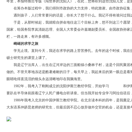
年里，本报特推出专版《闯世界的沈阳人》，在此，您将听到这些沈阳儿女，是
在筹办本版过程中，我们得到市政协的大力支持，特此致谢。由市政协征集，
遇到孩子，人们常常要问的话是，你长大了想干什么。我记不得有谁问过我这
于是，从那时候起，我就暗自拼命地往这三个目标上奔，想不到这三个愿望，我
国家，给国务院李岚清副总理、全国人大常委会许嘉璐副委员长、全国政协孙家
栏，一路走来，有许多感慨。
崎岖的求学之旅
学无止境。直到今天，我还在求学的路上苦苦挣扎。去年的这个时候，我在拼
硕士研究生的课堂上课了。
我是辽宁法库人，出生在辽河岸边的三面船镇小桑林子村，这是个回民聚居村
做的。不管天寒地冻还是酷暑难耐的日子，每天早上，我起来后的第一眼总是看
眼睛呛得直流泪的镜头永远清晰地印在我脑海里。
1982年，我考入了刚刚成立的沈阳伊斯兰教经学院，开始学习
阿拉伯语
和伊
要趴在半导体前跟着辽宁人民广播电台听讲座。但当我开始专业学习阿拉伯语后
1986年我考入北京的中国伊斯兰教经学院。在北京读本科的四年，是我奠定
大东语系仲跻昆老师的研究生，但最后因不忍心放弃做外交官的机会，还是直接