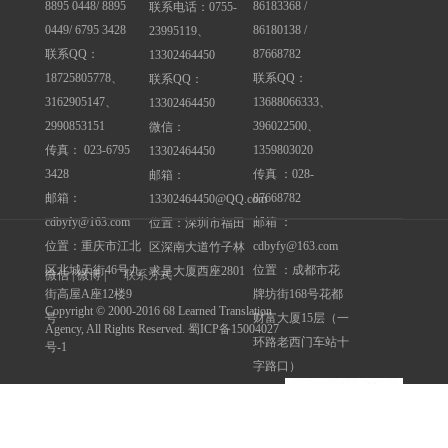
8895 0448/ 8895
86183368 /
联系电话：0755-
0449/ 6795 3428
86180138 /
23995119、
联系QQ：
87668782
13302464450
18725805778、
联系QQ：
联系QQ：
3162905147、
13688066333、
13302464450
2990853151
396022500、
微信：
传真： 023-6795
1359803020
13302464450
3428
传真 ：028-
邮箱：
邮箱：
87668782
13302464450@QQ.com
cdbyfy@163.com
邮箱 ：
位置：深圳市福田
位置：重庆市江北
cdbyfy@163.com
区深南大道竹子林
区北城天街46号九
位置 ：成都市花
求是大厦西座2801
微信 | 微博 |
联系方式
街高屋A座12楼9
牌坊街168号花都
Copyright © 2000-2016 68 Learned Translation
号
财富大厦15层（一
Agency, All Rights Reserved. 蜀ICP备15004027
环路老西门车站十
号-1
字路口）
友情链接
深圳翻译公司